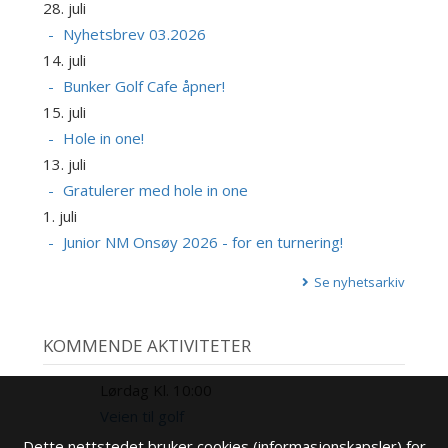
28. juli
Nyhetsbrev 03.2026
14. juli
Bunker Golf Cafe åpner!
15. juli
Hole in one!
13. juli
Gratulerer med hole in one
1. juli
Junior NM Onsøy 2026 - for en turnering!
Se nyhetsarkiv
KOMMENDE AKTIVITETER
Lørdag Kl. 10:00
8
AUG
Veien til golf
Dette nettstedet bruker cookies (informasjonskapsler) for