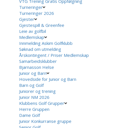
VTG Trening Gratis Oppfølgning
Turneringer
Turneringer 2026
Gjester
Gjestespill & Greenfee
Leie av golfbil
Medlemskap
Innmelding Askim Golfklubb
Søknad om utmelding
Årskontingent / Priser Medlemskap
Samarbeidsklubber
Bjarnasson Helse
Junior og Barn
Hovedside for Junior og Barn
Barn og Golf
Juniorer og trening
Junior NM 2026
Klubbens Golf Grupper
Herre Gruppen
Dame Golf
Junior Konkurranse gruppe
Senior Golf