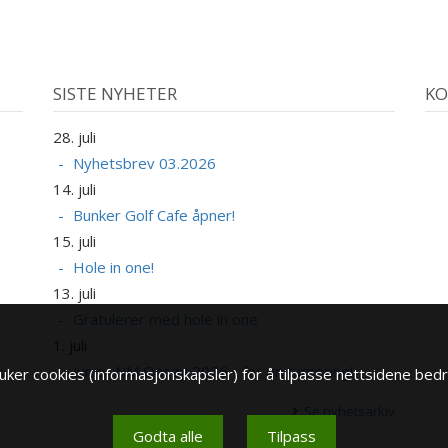
SISTE NYHETER
KO
28. juli
A
Nyhetsbrev 03.2026
14. juli
2
Bunker Golf Cafe åpner!
A
15. juli
Hole in one!
13. juli
Gratulerer med hole in one
1. juli
Junior NM Onsøy 2026 - for en turnering!
ker cookies (informasjonskapsler) for å tilpasse nettsidene bedr
Se nyhetsarkiv
Godta alle
Tilpass