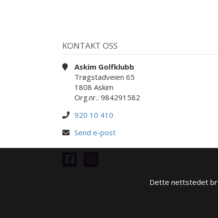
KONTAKT OSS
Askim Golfklubb
Trøgstadveien 65
1808 Askim
Org.nr.: 984291582
920 10 410
Send e-post
Dette nettstedet bru