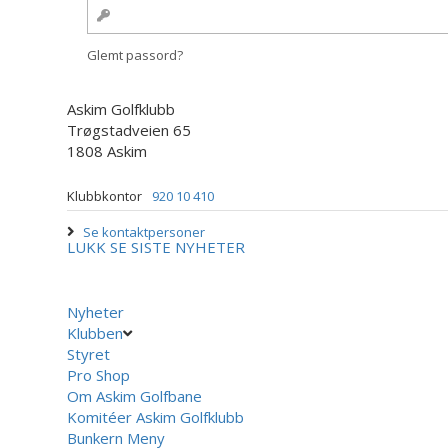
Glemt passord?
Askim Golfklubb
Trøgstadveien 65
1808 Askim
Klubbkontor
920 10 410
Se kontaktpersoner
LUKK
SE SISTE NYHETER
Nyheter
Klubben
Styret
Pro Shop
Om Askim Golfbane
Komitéer Askim Golfklubb
Bunkern Meny