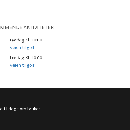
MMENDE AKTIVITETER
Lørdag Kl. 10:00
8
UG
Veien til golf
Lørdag Kl. 10:00
9
UG
Veien til golf
e til deg som bruker.