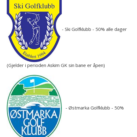
- Ski Golfklubb - 50% alle dager
(Gjelder i perioden Askim GK sin bane er åpen)
- Østmarka Golfklubb - 50%