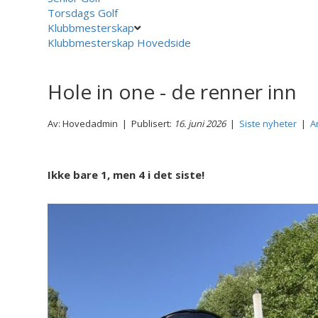
Torsdags Golf
Klubbmesterskap
Klubbmesterskap Hovedside
Hole in one - de renner inn
Av: Hovedadmin | Publisert:
16. juni 2026
|
Siste nyheter
|
A
Ikke bare 1, men 4 i det siste!