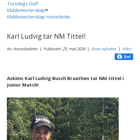
Torsdags Golf
Klubbmesterskap
Klubbmesterskap Hovedside
Karl Ludvig tar NM Tittel!
Av: Hovedadmin | Publisert:
25. mai 2026
|
Siste nyheter
|
Arkiv
Del
Askims Karl Ludvig Busch Braathen tar NM tittel i
Junior Match!