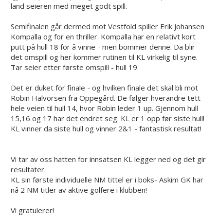
land seieren med meget godt spill.
Semifinalen går dermed mot Vestfold spiller Erik Johansen
Kompalla og for en thriller. Kompalla har en relativt kort
putt på hull 18 for å vinne - men bommer denne. Da blir
det omspill og her kommer rutinen til KL virkelig til syne.
Tar seier etter første omspill - hull 19.
Det er duket for finale - og hvilken finale det skal bli mot
Robin Halvorsen fra Oppegård. De følger hverandre tett
hele veien til hull 14, hvor Robin leder 1 up. Gjennom hull
15,16 og 17 har det endret seg. KL er 1 opp før siste hull!
KL vinner da siste hull og vinner 2&1 - fantastisk resultat!
Vi tar av oss hatten for innsatsen KL legger ned og det gir
resultater.
KL sin første individuelle NM tittel er i boks- Askim GK har
nå 2 NM titler av aktive golfere i klubben!
Vi gratulerer!