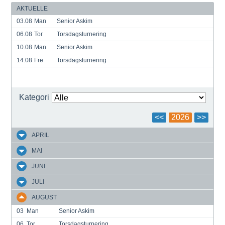
AKTUELLE
03.08
Man
Senior Askim
06.08
Tor
Torsdagsturnering
10.08
Man
Senior Askim
14.08
Fre
Torsdagsturnering
Kategori
<<
2026
>>
APRIL
MAI
JUNI
JULI
AUGUST
03
Man
Senior Askim
06
Tor
Torsdagsturnering