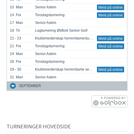
10
Man
Senior Askim
Meld på online
14
Fre
Torsdagsturnering
Meld på online
17
Man
Senior Askim
18
Tir
Lagturnering Østfold Senior Golf
21 - 23
Klubbmesterskap herrer/damer/junior/
Meld på online
21
Fre
Torsdagsturnering
Meld på online
24
Man
Senior Askim
28
Fre
Torsdagsturnering
29 - 30
Klubbmesterskap herrer/dame senior
Meld på online
31
Man
Senior Askim
SEPTEMBER
TURNERINGER HOVEDSIDE